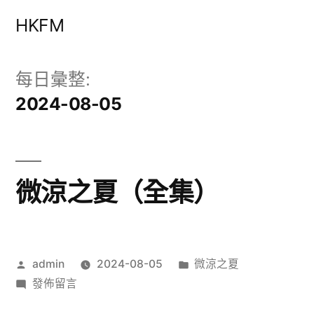
跳
HKFM
至
主
每日彙整:
要
2024-08-05
內
容
微涼之夏（全集）
作
分
admin
2024-08-05
微涼之夏
者:
在
類:
發佈留言
〈微