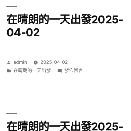
一
天
在晴朗的一天出發2025-
出
04-02
發
2025-
04-
03〉
作
admin
2025-04-02
者:
分
在
在晴朗的一天出發
發佈留言
類:
〈在
晴
朗
的
一
天
在晴朗的一天出發2025-
出