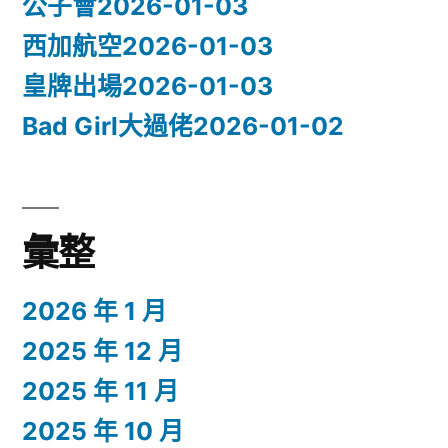
公子會2026-01-03
01〉
西加航空2026-01-03
皇牌出場2026-01-03
Bad Girl大過佬2026-01-02
彙整
2026 年 1 月
2025 年 12 月
2025 年 11 月
2025 年 10 月