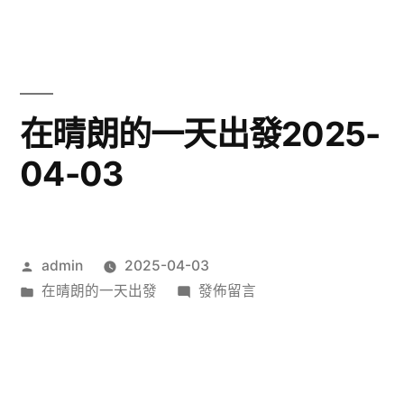
晴
朗
的
一
天
在晴朗的一天出發2025-
出
04-03
發
2025-
04-
04〉
作
admin
2025-04-03
者:
分
在
在晴朗的一天出發
發佈留言
類:
〈在
晴
朗
的