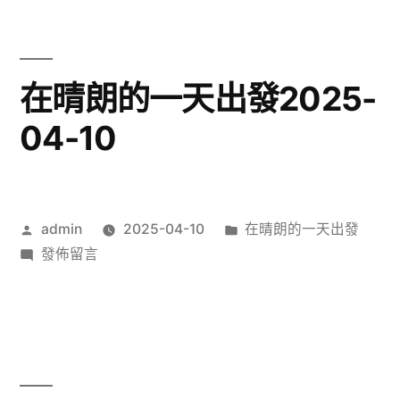
朗
的
一
天
在晴朗的一天出發2025-
出
04-10
發
2025-
04-
11〉
作
分
admin
2025-04-10
在晴朗的一天出發
者:
在
類:
發佈留言
〈在
晴
朗
的
一