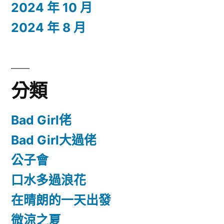
2024 年 10 月
2024 年 8 月
分類
Bad Girl佬
Bad Girl大過佬
公子會
口水多過浪花
在晴朗的一天出發
微涼之夏