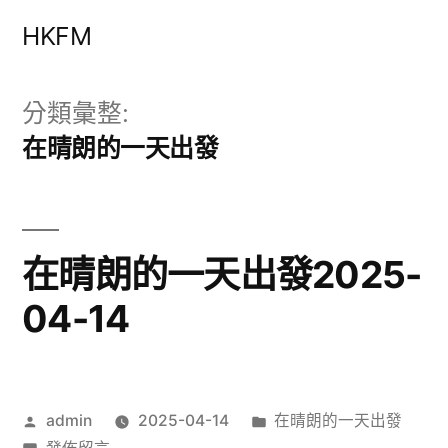
跳
HKFM
至
主
分類彙整:
要
在晴朗的一天出發
內
容
在晴朗的一天出發2025-
04-14
作
分
admin
2025-04-14
在晴朗的一天出發
者:
在
類: