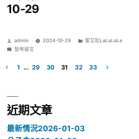
10-29
作
分
admin
2024-10-29
聖艾粒LaLaLaLa
者:
在
類:
發佈留言
〈聖
艾
1
...
29
30
31
32
33
粒
文
LaLaLaLa2024-
章
10-
29〉
分
近期文章
頁
最新情況2026-01-03