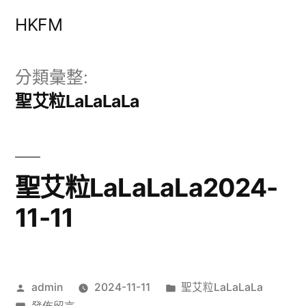
跳
HKFM
至
主
分類彙整:
要
聖艾粒LaLaLaLa
內
容
聖艾粒LaLaLaLa2024-
11-11
作
分
admin
2024-11-11
聖艾粒LaLaLaLa
者:
在
類: