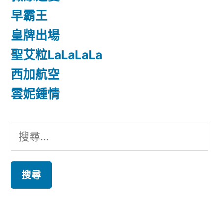
早霸王
皇牌出場
聖艾粒LaLaLaLa
西加航空
雲妮鍾情
搜
尋
關
鍵
字: