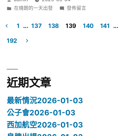
的
者:
分
在
在晴朗的一天出發
發佈留言
一
類:
〈在
天
晴
1
...
137
138
139
140
141
...
朗
文
出
192
的
發
章
一
天
2025-
分
出
03-
頁
發
近期文章
04〉
2025-
03-
最新情況2026-01-03
04〉
公子會2026-01-03
西加航空2026-01-03