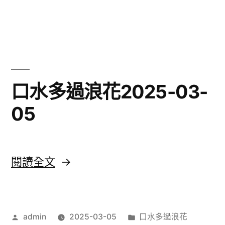
2025-
〈雲
03-
妮
鍾
05〉
情
2025-
03-
口水多過浪花2025-03-
05〉
05
中
〈口
閱讀全文
水
多
作
分
admin
2025-03-05
口水多過浪花
過