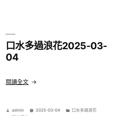
03-
〈聖
04〉
艾
粒
LaLaLaLa2025-
03-
04〉
口水多過浪花2025-03-
04
〈口
閱讀全文
水
多
作
分
admin
2025-03-04
口水多過浪花
過