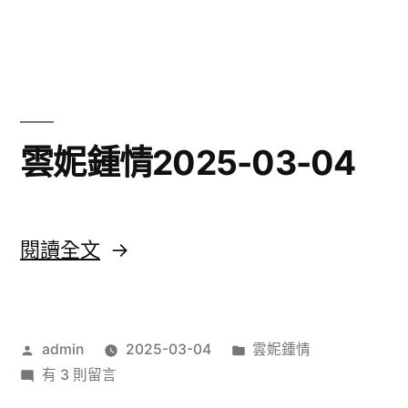
03-
〈早
04〉
霸
王
2025-
03-
04〉
雲妮鍾情2025-03-04
中
〈雲
閱讀全文
妮
鍾
作
分
admin
2025-03-04
雲妮鍾情
情
者:
在
類:
有 3 則留言
2025-
〈雲