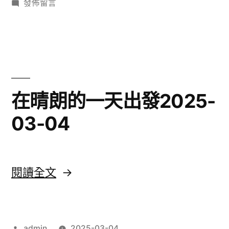
者:
在
類:
發佈留言
浪
〈口
花
水
多
2025-
過
03-
浪
花
04〉
在晴朗的一天出發2025-
2025-
03-04
03-
04〉
〈在
閱讀全文
晴
朗
作
admin
2025-03-04