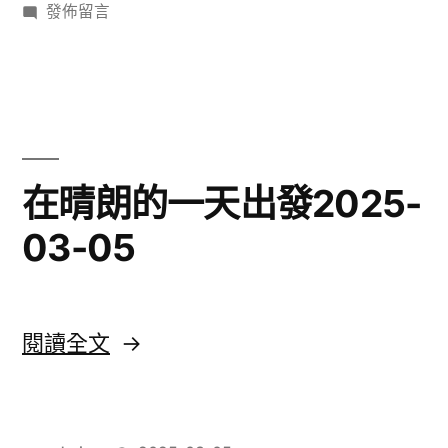
者:
在
類:
發佈留言
浪
〈口
花
水
多
2025-
過
03-
浪
花
05〉
在晴朗的一天出發2025-
2025-
03-05
03-
05〉
〈在
閱讀全文
晴
朗