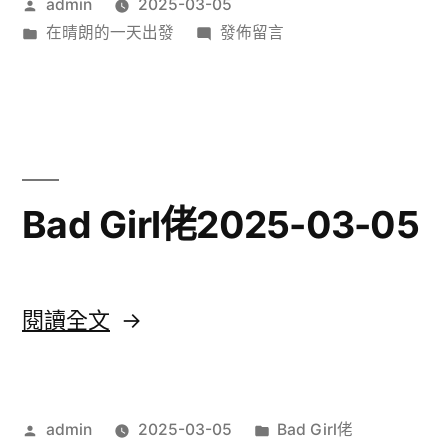
作
admin
2025-03-05
的
者:
分
在
在晴朗的一天出發
發佈留言
一
類:
〈在
天
晴
朗
出
的
發
一
天
2025-
Bad Girl佬2025-03-05
出
03-
發
05〉
2025-
03-
〈Bad
閱讀全文
05〉
Girl
佬
作
分
admin
2025-03-05
Bad Girl佬
2025-