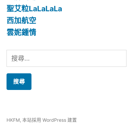
聖艾粒LaLaLaLa
西加航空
雲妮鍾情
搜
尋
關
鍵
字:
HKFM
,
本站採用 WordPress 建置