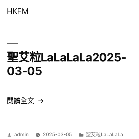
跳
HKFM
至
主
要
內
聖艾粒LaLaLaLa2025-
容
03-05
〈聖
閱讀全文
艾
粒
作
分
admin
2025-03-05
聖艾粒LaLaLaLa
LaLaLaLa2025-