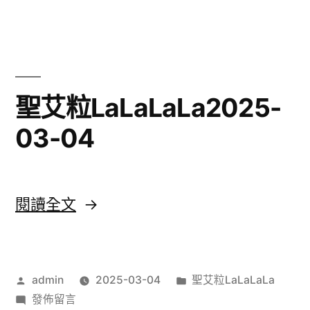
03-
妮
鍾
04〉
情
2025-
03-
聖艾粒LaLaLaLa2025-
04〉
03-04
中
〈聖
閱讀全文
艾
粒
作
分
admin
2025-03-04
聖艾粒LaLaLaLa
LaLaLaLa2025-
者:
在
類:
發佈留言