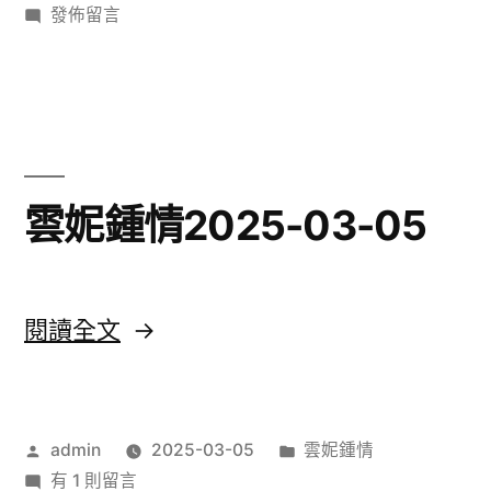
者:
在
類:
發佈留言
03-
〈聖
05〉
艾
粒
LaLaLaLa2025-
03-
05〉
雲妮鍾情2025-03-05
〈雲
閱讀全文
妮
鍾
作
分
admin
2025-03-05
雲妮鍾情
情
者:
在
類:
有 1 則留言