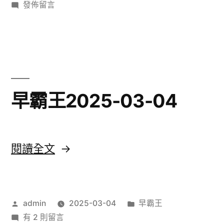
者:
在
類:
發佈留言
03-
〈Bad
05〉
Girl
佬
2025-
03-
05〉
早霸王2025-03-04
〈早
閱讀全文
霸
王
作
分
admin
2025-03-04
早霸王
2025-
者:
在
類:
有 2 則留言