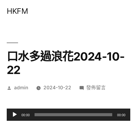
跳
HKFM
至
主
要
內
口水多過浪花2024-10-
容
22
作
在
admin
2024-10-22
發佈留言
者:
〈口
水
多
00:00
00:00
過
浪
音