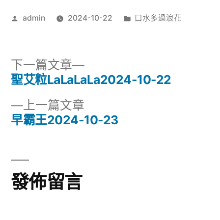
花
訊
2024-
作
分
admin
2024-10-22
口水多過浪花
10-
者:
類:
播
22〉
放
下
下一篇文章
器
一
聖艾粒LaLaLaLa2024-10-22
文
篇
下
上一篇文章
章
文
一
早霸王2024-10-23
章:
導
篇
文
覽
章:
發佈留言