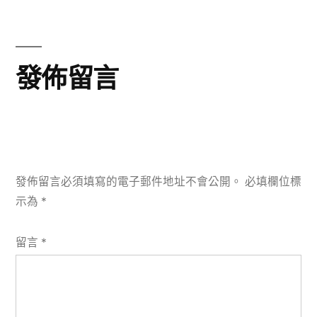
導
篇
文
覽
章:
發佈留言
發佈留言必須填寫的電子郵件地址不會公開。
必填欄位標
示為
*
留言
*