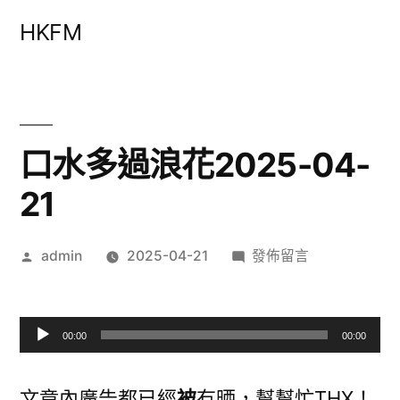
跳
HKFM
至
主
要
內
口水多過浪花2025-04-
容
21
作
在
admin
2025-04-21
發佈留言
者:
〈口
水
多
00:00
00:00
過
音
浪
訊
文章內廣告都已經
被
冇晒，幫幫忙THX！