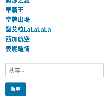
微涼之夏
早霸王
皇牌出場
聖艾粒LaLaLaLa
西加航空
雲妮鍾情
搜
尋
關
鍵
字: