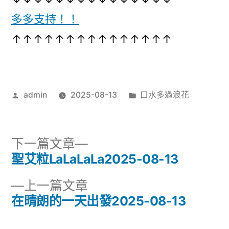
花
播
多多支持！！
2025-
08-
放
↑↑↑↑↑↑↑↑↑↑↑↑↑↑↑
13〉
器
作
分
admin
2025-08-13
口水多過浪花
者:
類:
下
下一篇文章
一
聖艾粒LaLaLaLa2025-08-13
文
篇
下
上一篇文章
章
文
一
在晴朗的一天出發2025-08-13
章:
導
篇