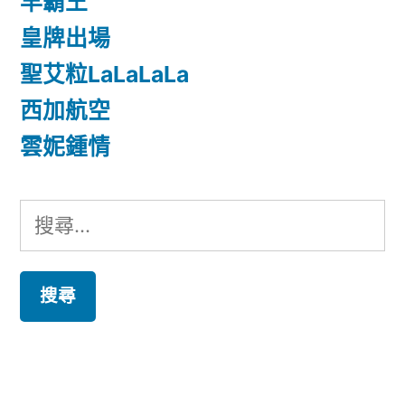
早霸王
皇牌出場
聖艾粒LaLaLaLa
西加航空
雲妮鍾情
搜
尋
關
鍵
字: