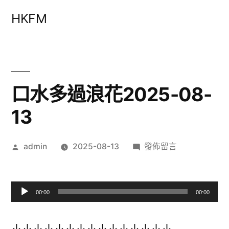
跳
HKFM
至
主
要
內
口水多過浪花2025-08-
容
13
作
在
admin
2025-08-13
發佈留言
者:
〈口
水
多
00:00
00:00
過
音
浪
訊
↓↓↓↓↓↓↓↓↓↓↓↓↓↓↓