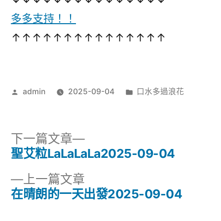
花
播
多多支持！！
2025-
09-
放
↑↑↑↑↑↑↑↑↑↑↑↑↑↑↑
04〉
器
作
分
admin
2025-09-04
口水多過浪花
者:
類:
下
下一篇文章
一
聖艾粒LaLaLaLa2025-09-04
文
篇
下
上一篇文章
章
文
一
在晴朗的一天出發2025-09-04
章:
導
篇