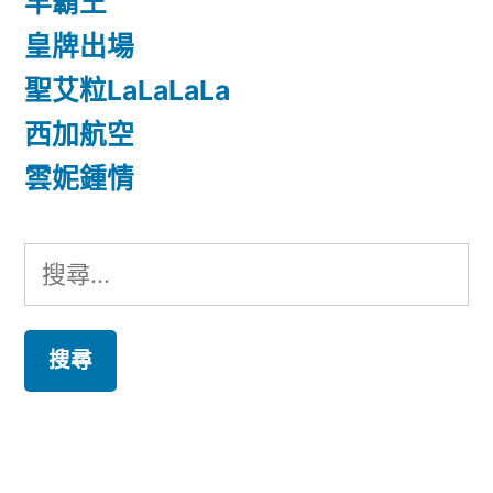
早霸王
皇牌出場
聖艾粒LaLaLaLa
西加航空
雲妮鍾情
搜
尋
關
鍵
字: