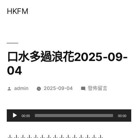
跳
HKFM
至
主
要
內
口水多過浪花2025-09-
容
04
作
在
admin
2025-09-04
發佈留言
者:
〈口
水
多
00:00
00:00
過
音
浪
訊
↓↓↓↓↓↓↓↓↓↓↓↓↓↓↓