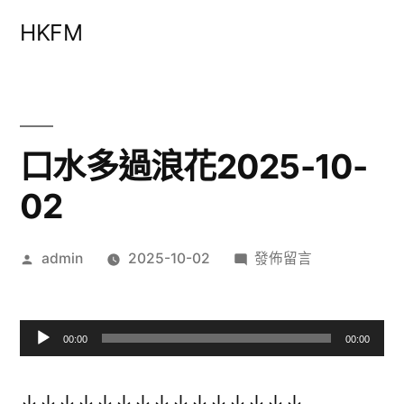
跳
HKFM
至
主
要
內
口水多過浪花2025-10-
容
02
作
在
admin
2025-10-02
發佈留言
者:
〈口
水
多
00:00
00:00
過
浪
音
↓↓↓↓↓↓↓↓↓↓↓↓↓↓↓