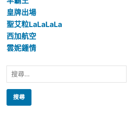
早霸王
皇牌出場
聖艾粒LaLaLaLa
西加航空
雲妮鍾情
搜
尋
關
鍵
字: