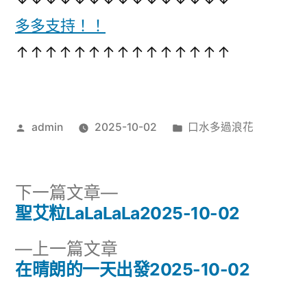
花
訊
多多支持！！
2025-
10-
播
↑↑↑↑↑↑↑↑↑↑↑↑↑↑↑
02〉
放
器
作
分
admin
2025-10-02
口水多過浪花
者:
類:
下
下一篇文章
一
聖艾粒LaLaLaLa2025-10-02
文
篇
下
上一篇文章
章
文
一
在晴朗的一天出發2025-10-02
章:
導
篇