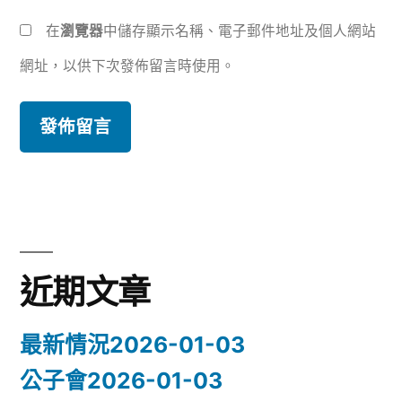
在
瀏覽器
中儲存顯示名稱、電子郵件地址及個人網站
網址，以供下次發佈留言時使用。
近期文章
最新情況2026-01-03
公子會2026-01-03