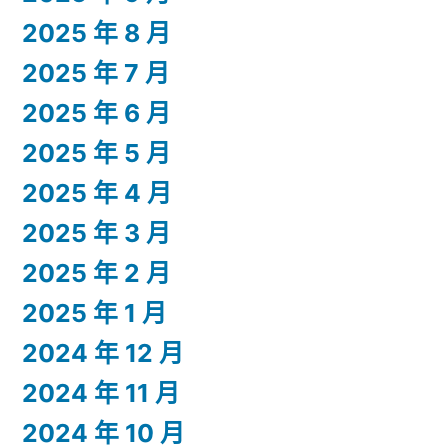
2025 年 8 月
2025 年 7 月
2025 年 6 月
2025 年 5 月
2025 年 4 月
2025 年 3 月
2025 年 2 月
2025 年 1 月
2024 年 12 月
2024 年 11 月
2024 年 10 月