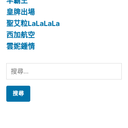
早霸王
皇牌出場
聖艾粒LaLaLaLa
西加航空
雲妮鍾情
搜
尋
關
鍵
字: