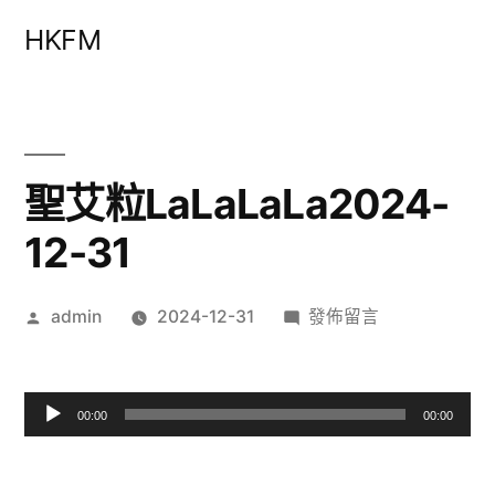
跳
HKFM
至
主
要
內
聖艾粒LaLaLaLa2024-
容
12-31
作
在
admin
2024-12-31
發佈留言
者:
〈聖
艾
粒
00:00
00:00
LaLaLaLa2024-
音
12-
訊