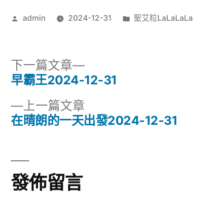
31〉
播
作
分
admin
2024-12-31
聖艾粒LaLaLaLa
者:
類:
放
器
下
下一篇文章
一
早霸王2024-12-31
文
篇
下
上一篇文章
章
文
一
在晴朗的一天出發2024-12-31
章:
導
篇
文
覽
章:
發佈留言