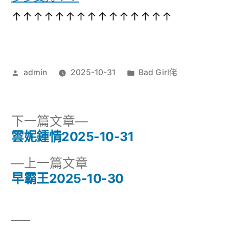
放
↑↑↑↑↑↑↑↑↑↑↑↑↑↑↑
器
作
分
admin
2025-10-31
Bad Girl佬
者:
類:
下
下一篇文章
一
雲妮鍾情2025-10-31
文
篇
下
上一篇文章
章
文
一
早霸王2025-10-30
章:
導
篇
文
覽
章: