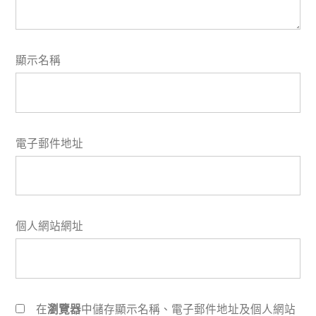
顯示名稱
電子郵件地址
個人網站網址
在
瀏覽器
中儲存顯示名稱、電子郵件地址及個人網站