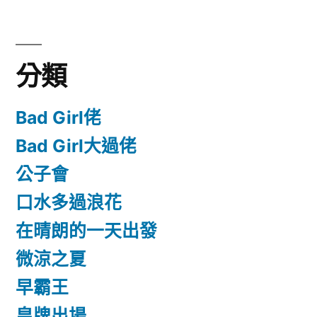
分類
Bad Girl佬
Bad Girl大過佬
公子會
口水多過浪花
在晴朗的一天出發
微涼之夏
早霸王
皇牌出場